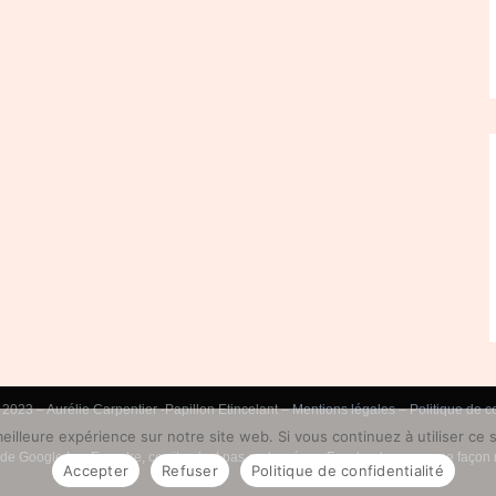
2023 – Aurélie Carpentier -Papillon Etincelant –
Mentions légales
–
Politique de co
eilleure expérience sur notre site web. Si vous continuez à utiliser ce
ni de Google Inc. En outre, ce site n’est pas endossé par Facebook en aucune faç
Accepter
Refuser
Politique de confidentialité