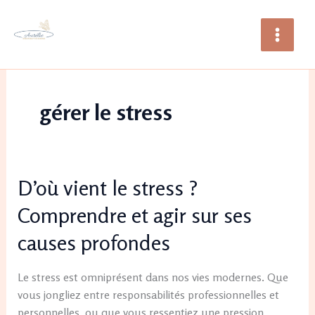
Aller
au
contenu
gérer le stress
D’où
D’où vient le stress ?
vient
Comprendre et agir sur ses
le
stress
causes profondes
?
Comprendre
Le stress est omniprésent dans nos vies modernes. Que
et
vous jongliez entre responsabilités professionnelles et
agir
personnelles, ou que vous ressentiez une pression