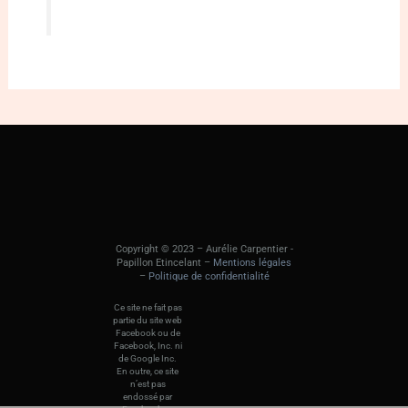
Copyright © 2023 – Aurélie Carpentier -
Papillon Etincelant –
Mentions légales
–
Politique de confidentialité
Ce site ne fait pas
partie du site web
Facebook ou de
Facebook, Inc. ni
de Google Inc.
En outre, ce site
n’est pas
endossé par